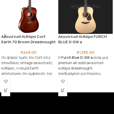
Ακουστική Κιθάρα Cort
Ακουστική Κιθάρα FURCH
Earth 70 Brown Dreadnought
BLUE D-SW a
€
248.00
€
1,350.00
Ως φόρος τιμής της
Cort
στις
Η
Furch Blue D-SW a
είναι μια
σπουδαίες vintage ακουστικές
premium all-solid ακουστική
κιθάρες, η σειρά Earth
κιθάρα dreadnought,
αποτυπώνει την εμφάνιση, τον
σχεδιασμένη για πλούσιο,
ήχο, την αίσθηση και την
ισορροπημένο ήχο και υψηλή
παικτικότητα αυτών των
άνεση στο παίξιμο.
εξαιρετικών οργάνων,
προσφέροντας παράλληλα
ασυμβίβαστη ποιότητα και
εξαιρετική αξία. Ιδανική τόσο
για flatpicking όσο και για