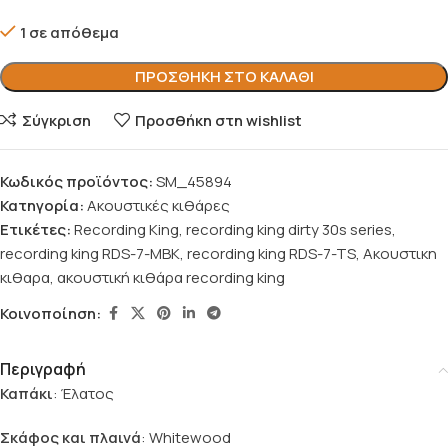
1 σε απόθεμα
ΠΡΟΣΘΉΚΗ ΣΤΟ ΚΑΛΆΘΙ
Σύγκριση
Προσθήκη στη wishlist
Κωδικός προϊόντος:
SM_45894
Κατηγορία:
Ακουστικές κιθάρες
Ετικέτες:
Recording King
,
recording king dirty 30s series
,
recording king RDS-7-MBK
,
recording king RDS-7-TS
,
Ακουστικη
κιθαρα
,
ακουστική κιθάρα recording king
Κοινοποίηση:
Περιγραφή
Καπάκι
: Έλατος
Σκάφος και πλαινά
: Whitewood