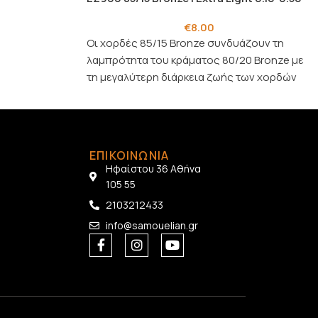
€
8.00
Οι χορδές 85/15 Bronze συνδυάζουν τη
λαμπρότητα του κράματος 80/20 Bronze με
τη μεγαλύτερη διάρκεια ζωής των χορδών
Phosphor Bronze.
Πάχη χορδών:
Απλό ατσάλι: .010, .014
Περιέλιξη μπρούτζου: .022, .030, .040, .050
ΕΠΙΚΟΙΝΩΝΙΑ
Ηφαίστου 36 Αθήνα
105 55
2103212433
info@samouelian.gr