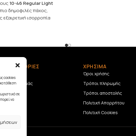
χους
10-46 Regular Light
 πιο δημοφιλές πάχος,
 εξαιρετική ισορροπία
ήχο και την ευκολία στο
ΠΛΗΡΟΦΟΡΙΕΣ
ΧΡΗΣΙΜΑ
Αρχική
Όροι χρήσης
ς cookies
γκατάθεση
Σχετικά με εμάς
Τρόποι πληρωμής
Επικοινωνία
Τρόποι αποστολής
ωριστικά σε
πορεί να
Πολιτική Απορρήτου
Πολιτική Cookies
ιμήσεων