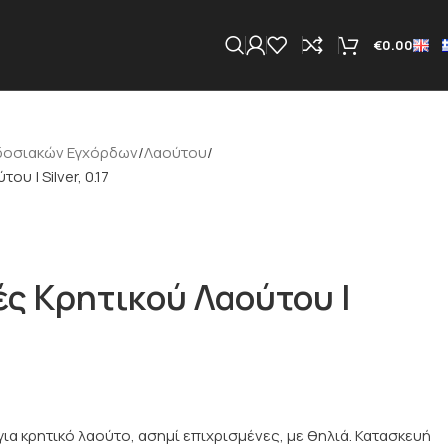
€
0.00
δοσιακών Εγχόρδων
Λαούτου
υ | Silver, 0.17
ές Κρητικού Λαούτου |
 για κρητικό λαούτο, ασημί επιχρισμένες, με θηλιά. Κατασκευή