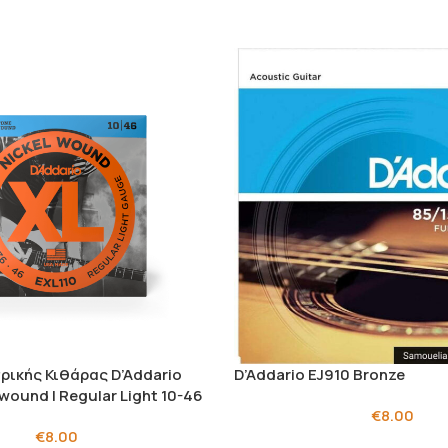
ρικής Κιθάρας D’Addario
D’Addario EJ910 Bronze
 wound | Regular Light 10-46
€
8.00
€
8.00