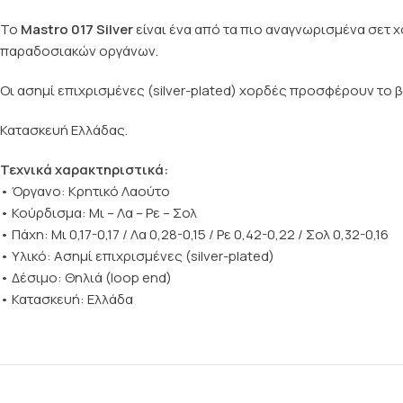
Το
Mastro 017 Silver
είναι ένα από τα πιο αναγνωρισμένα σετ 
παραδοσιακών οργάνων.
Οι ασημί επιχρισμένες (silver-plated) χορδές προσφέρουν το β
Κατασκευή Ελλάδας.
Τεχνικά χαρακτηριστικά:
• Όργανο: Κρητικό Λαούτο
• Κούρδισμα: Μι – Λα – Ρε – Σολ
• Πάχη: Μι 0,17-0,17 / Λα 0,28-0,15 / Ρε 0,42-0,22 / Σολ 0,32-0,16
• Υλικό: Ασημί επιχρισμένες (silver-plated)
• Δέσιμο: Θηλιά (loop end)
• Κατασκευή: Ελλάδα