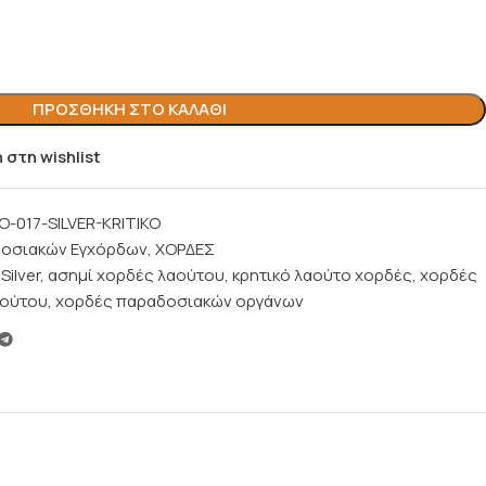
ΠΡΟΣΘΉΚΗ ΣΤΟ ΚΑΛΆΘΙ
στη wishlist
-017-SILVER-KRITIKO
οσιακών Εγχόρδων
,
ΧΟΡΔΕΣ
Silver
,
ασημί χορδές λαούτου
,
κρητικό λαούτο χορδές
,
χορδές
αούτου
,
χορδές παραδοσιακών οργάνων